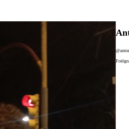
An
@anton
Fotógra