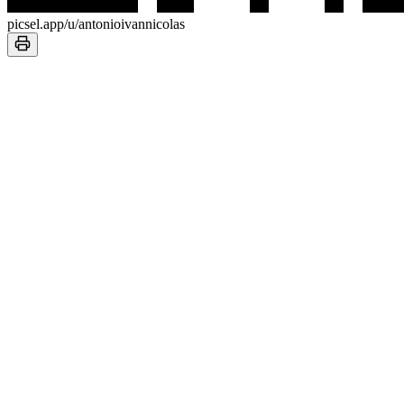
picsel.app/u/antonioivannicolas