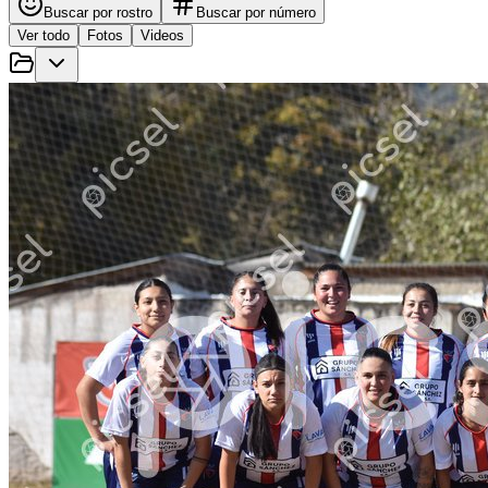
Buscar por rostro
Buscar por número
Ver todo
Fotos
Videos