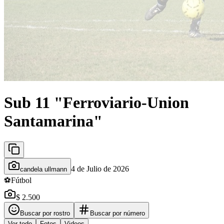
Sub 11 "Ferroviario-Union
Santamarina"
4 de Julio de 2026
candela ullmann
⚽
Fútbol
$ 2.500
Buscar por rostro
Buscar por número
Ver todo
Fotos
Videos