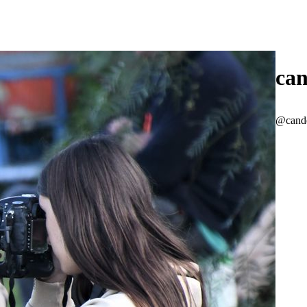
can
@cand