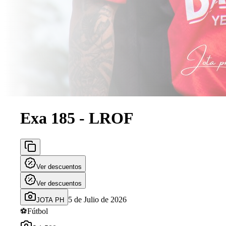
Exa 185 - LROF
Ver descuentos
Ver descuentos
5 de Julio de 2026
JOTA PH
⚽
Fútbol