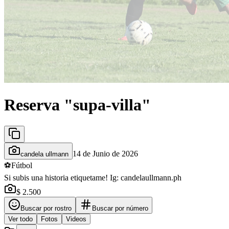
Reserva "supa-villa"
14 de Junio de 2026
candela ullmann
⚽
Fútbol
Si subis una historia etiquetame! Ig: candelaullmann.ph
$ 2.500
Buscar por rostro
Buscar por número
Ver todo
Fotos
Videos