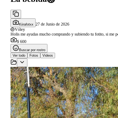
27 de Junio de 2026
Kiirafotxx
🏐
Vóley
Holis me ayudas mucho comprando y subiendo tu fotito, si me po
$ 600
Buscar por rostro
Ver todo
Fotos
Videos