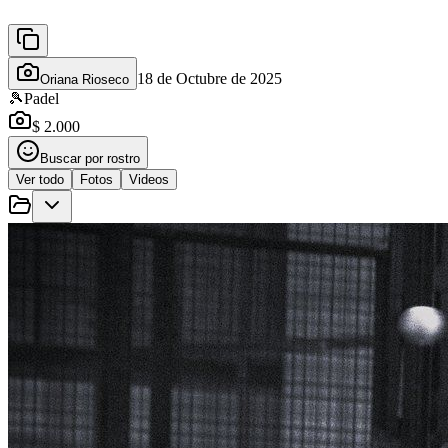
18 de Octubre de 2025
Oriana Rioseco
🎾
Padel
$ 2.000
Buscar por rostro
Ver todo
Fotos
Videos