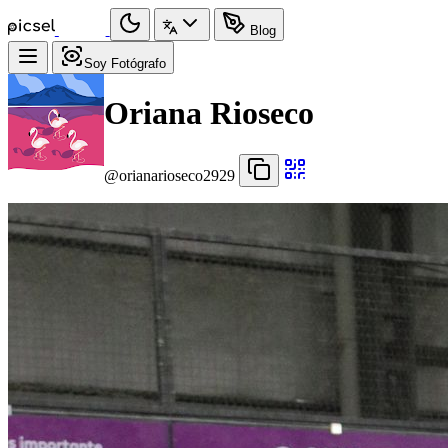
Blog
Soy Fotógrafo
Oriana Rioseco
@orianarioseco2929