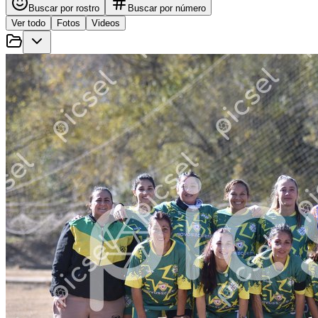
Buscar por rostro
Buscar por número
Ver todo
Fotos
Videos