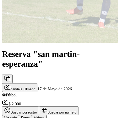
Reserva "san martin-
esperanza"
17 de Mayo de 2026
candela ullmann
⚽
Fútbol
$ 2.000
Buscar por rostro
Buscar por número
Ver todo
Fotos
Videos