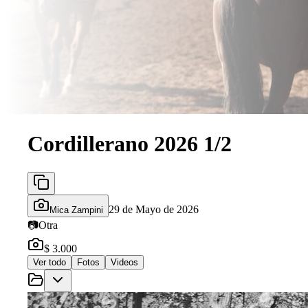
Cordillerano 2026 1/2
29 de Mayo de 2026
Mica Zampini
📷
Otra
$ 3.000
Ver todo
Fotos
Videos