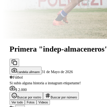
Primera "indep-almaceneros
31 de Mayo de 2026
candela ullmann
⚽
Fútbol
Si subis alguna historia a instagram etiquetame!
$ 2.000
Buscar por rostro
Buscar por número
Ver todo
Fotos
Videos