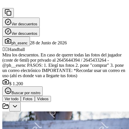
Ver descuentos
Ver descuentos
28 de Junio de 2026
ph_esenc
🤾‍♂️
Handball
Mira los descuentos. En caso de querer todas las fotos del jugador
(coste de 6mil) por privado al 2645644394 / 2645433264 -
@ph__esenc PASOS: 1. Elegí tus fotos 2. pone "comprar" 3. pone
un correo electrónico IMPORTANTE: *Recordar usar un correo en
uso (ahí es donde van a llegarte tus fotos)
$ 1.200
Buscar por rostro
Ver todo
Fotos
Videos