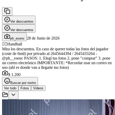
Ver descuentos
Ver descuentos
28 de Junio de 2026
ph_esenc
🤾‍♂️
Handball
Mira los descuentos. En caso de querer todas las fotos del jugador
(coste de 6mil) por privado al 2645644394 / 2645433264 -
@ph__esenc PASOS: 1. Elegí tus fotos 2. pone "comprar" 3. pone
un correo electrónico IMPORTANTE: *Recordar usar un correo en
uso (ahí es donde van a llegarte tus fotos)
$ 1.200
Buscar por rostro
Ver todo
Fotos
Videos