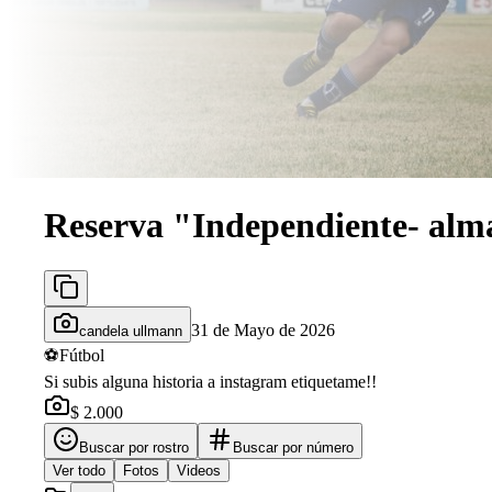
Reserva "Independiente- alm
31 de Mayo de 2026
candela ullmann
⚽
Fútbol
Si subis alguna historia a instagram etiquetame!!
$ 2.000
Buscar por rostro
Buscar por número
Ver todo
Fotos
Videos