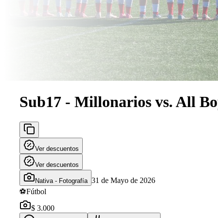
Sub17 - Millonarios vs. All B
Ver descuentos
Ver descuentos
31 de Mayo de 2026
Nativa - Fotografía
⚽
Fútbol
$ 3.000