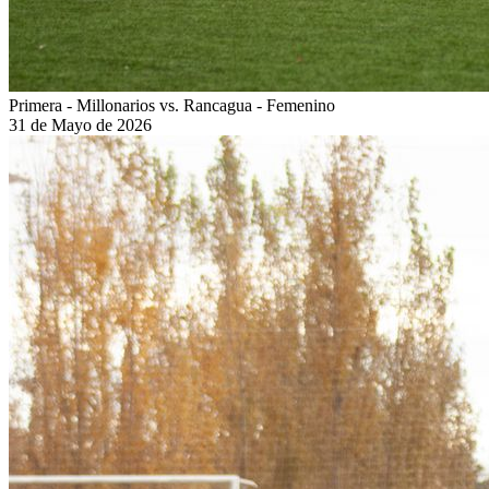
Primera - Millonarios vs. Rancagua - Femenino
31 de Mayo de 2026