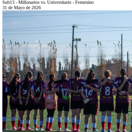
Sub13 - Millonarios vs. Universitario - Femenino
31 de Mayo de 2026