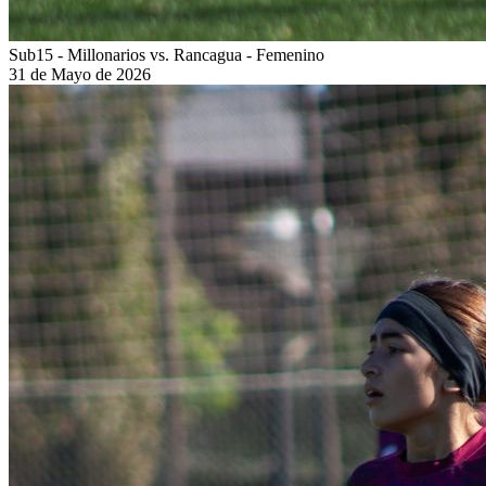
Sub15 - Millonarios vs. Rancagua - Femenino
31 de Mayo de 2026