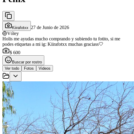
27 de Junio de 2026
Kiirafotxx
🏐
Vóley
Holis me ayudas mucho comprando y subiendo tu fotito, si me
podes etiquetas a mi ig: Kiirafotxx muchas graciass🤍
$ 600
Buscar por rostro
Ver todo
Fotos
Videos