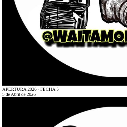
APERTURA 2026 - FECHA 5
5 de Abril de 2026