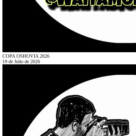
COPA OSHOVIA 2026
19 de Julio de 2026