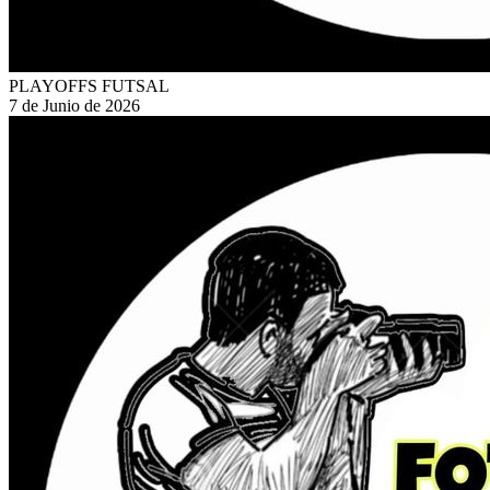
PLAYOFFS FUTSAL
7 de Junio de 2026