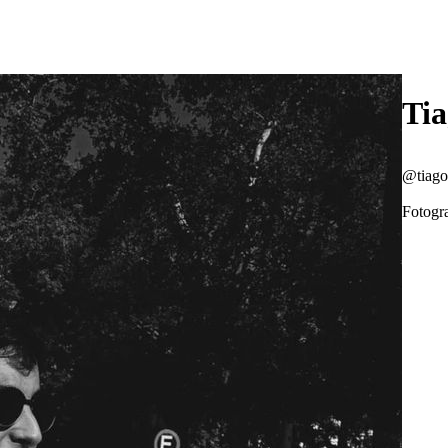
Ti
@tiag
Fotogr