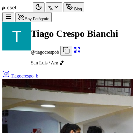
Blog
Soy Fotógrafo
Tiago Crespo Bianchi
@tiagocrespob
San Luis / Arg 🏀
Tiagocrespo_b