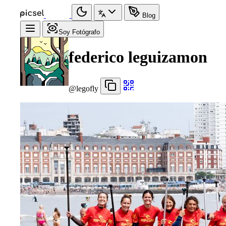
Blog
Soy Fotógrafo
federico leguizamon
@legofly