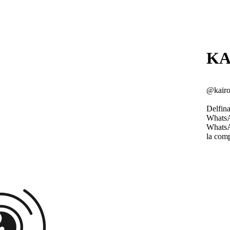
KA
@kairo
Delfina
WhatsA
WhatsA
la com