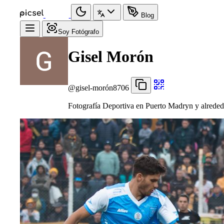
Blog
Soy Fotógrafo
Gisel Morón
@gisel-morón8706
Fotografía Deportiva en Puerto Madryn y alreded