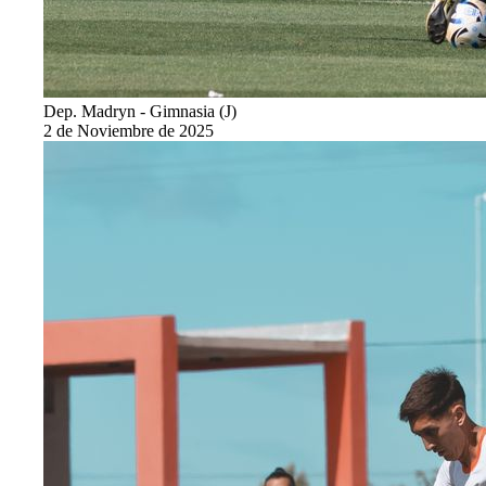
Dep. Madryn - Gimnasia (J)
2 de Noviembre de 2025