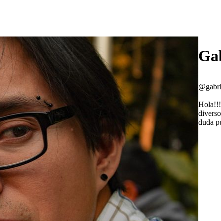
Gab
@gabri
Hola!!!
diverso
duda pu