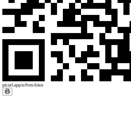
picsel.app/u/fvm-fotos