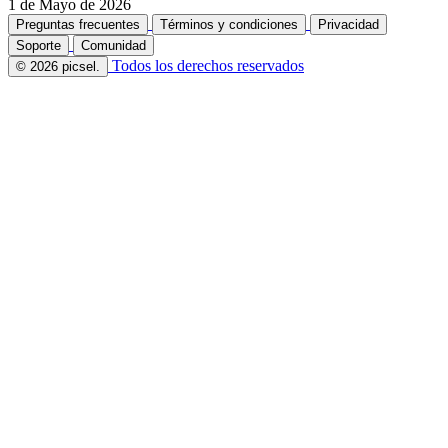
1 de Mayo de 2026
Preguntas frecuentes
Términos y condiciones
Privacidad
Soporte
Comunidad
Todos los derechos reservados
© 2026 picsel.