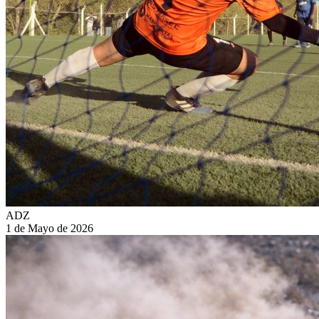
ADZ
1 de Mayo de 2026