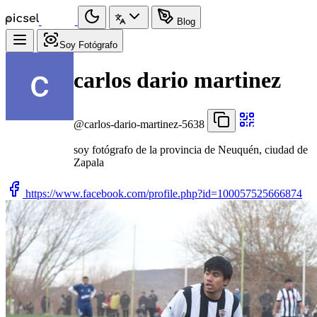
Blog
Soy Fotógrafo
carlos dario martinez
@carlos-dario-martinez-5638
soy fotógrafo de la provincia de Neuquén, ciudad de
Zapala
https://www.facebook.com/profile.php?id=100057525666874