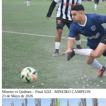
Mineiro vs Quilmes – Final ADZ : MINEIRO CAMPEON
23 de Mayo de 2026