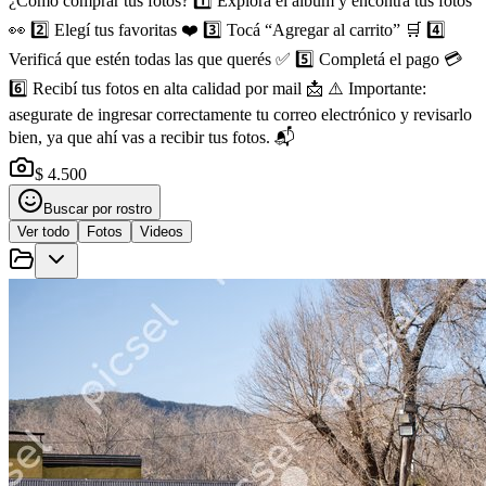
¿Cómo comprar tus fotos? 1️⃣ Explorá el álbum y encontrá tus fotos
👀 2️⃣ Elegí tus favoritas ❤️ 3️⃣ Tocá “Agregar al carrito” 🛒 4️⃣
Verificá que estén todas las que querés ✅ 5️⃣ Completá el pago 💳
6️⃣ Recibí tus fotos en alta calidad por mail 📩 ⚠️ Importante:
asegurate de ingresar correctamente tu correo electrónico y revisarlo
bien, ya que ahí vas a recibir tus fotos. 📬
$ 4.500
Buscar por rostro
Ver todo
Fotos
Videos