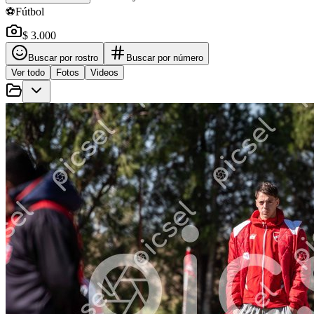
⚽
Fútbol
$ 3.000
Buscar por rostro
Buscar por número
Ver todo
Fotos
Videos