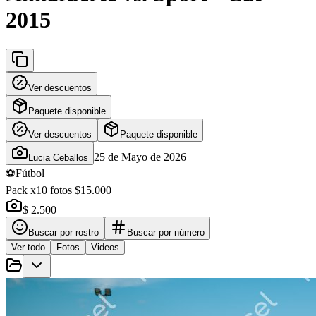
2015
Ver descuentos
Paquete disponible
Ver descuentos
Paquete disponible
25 de Mayo de 2026
Lucia Ceballos
⚽
Fútbol
Pack x10 fotos $15.000
$ 2.500
Buscar por rostro
Buscar por número
Ver todo
Fotos
Videos