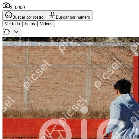
$ 3.000
Buscar por rostro
Buscar por número
Ver todo
Fotos
Videos