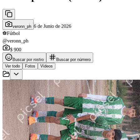
6 de Junio de 2026
veronn_ph
⚽
Fútbol
@veronn_ph
$ 900
Buscar por rostro
Buscar por número
Ver todo
Fotos
Videos