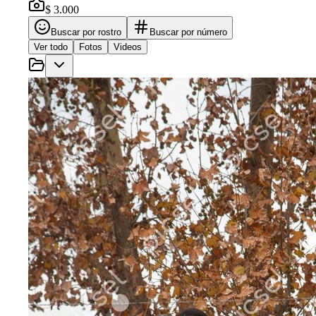
$ 3.000
Buscar por rostro
Buscar por número
Ver todo
Fotos
Videos