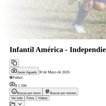
Infantil América - Independie
30 de Mayo de 2026
Javier Aguado
⚽
Fútbol
$ 1.500
Buscar por rostro
Buscar por número
Ver todo
Fotos
Videos