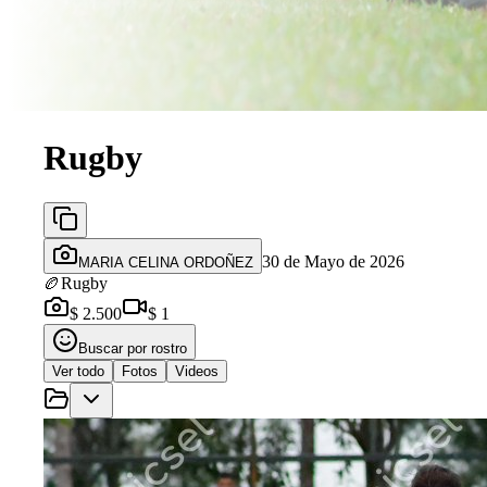
Rugby
30 de Mayo de 2026
MARIA CELINA ORDOÑEZ
🏉
Rugby
$ 2.500
$ 1
Buscar por rostro
Ver todo
Fotos
Videos