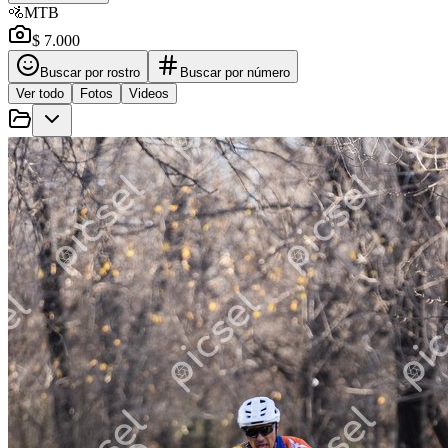
🚵
MTB
$ 7.000
Buscar por rostro
Buscar por número
Ver todo
Fotos
Videos