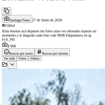
27 de Junio de 2026
Santiago Perez
⚽
Fútbol
Hola buenas acá dejamos tus fotos unas ves abonado esperas un
momento y te llegarán cada foto vale 900$ Etiquetanos en ig
FyS_PH
$ 900
Buscar por rostro
Buscar por número
Ver todo
Fotos
Videos