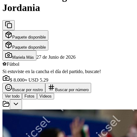
Jordania
Paquete disponible
Paquete disponible
27 de Junio de 2026
Mariela Más
⚽
Fútbol
Si estuviste en la cancha el día del partido, buscate!
$ 8.000
≈ USD 5.29
Buscar por rostro
Buscar por número
Ver todo
Fotos
Videos