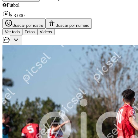
⚽
Fútbol
$ 3.000
Buscar por rostro
Buscar por número
Ver todo
Fotos
Videos