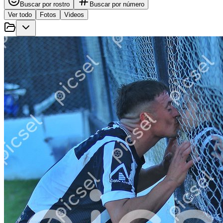
Buscar por rostro
Buscar por número
Ver todo
Fotos
Videos