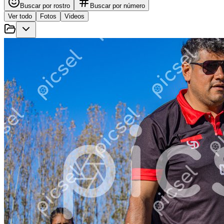
Buscar por rostro
Buscar por número
Ver todo
Fotos
Videos