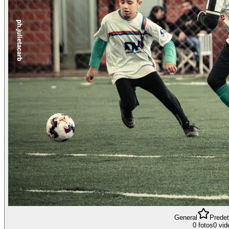
General
Prede
0 fotos
0 vid