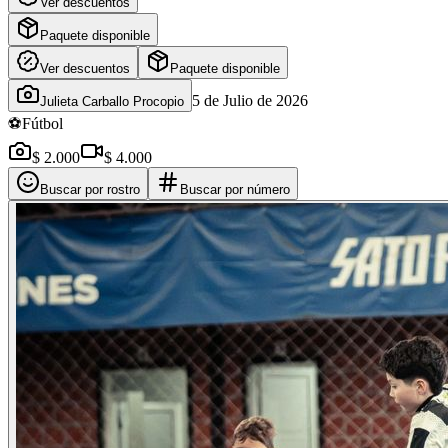
Ver descuentos
Paquete disponible
Ver descuentos
Paquete disponible
5 de Julio de 2026
Julieta Carballo Procopio
⚽
Fútbol
$ 2.000
$ 4.000
Buscar por rostro
Buscar por número