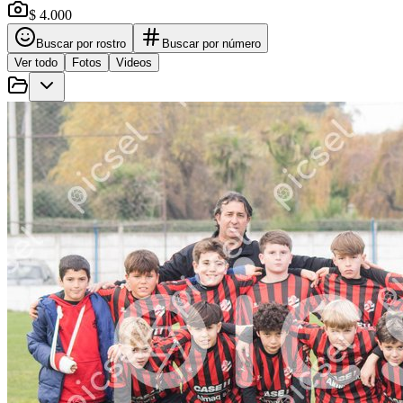
$ 4.000
Buscar por rostro
Buscar por número
Ver todo
Fotos
Videos