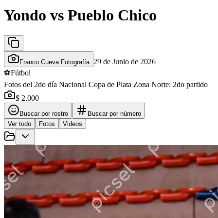
Yondo vs Pueblo Chico
29 de Junio de 2026
Franco Cueva Fotografía
⚽
Fútbol
Fotos del 2do día Nacional Copa de Plata Zona Norte: 2do partido
$ 2.000
Buscar por rostro
Buscar por número
Ver todo
Fotos
Videos