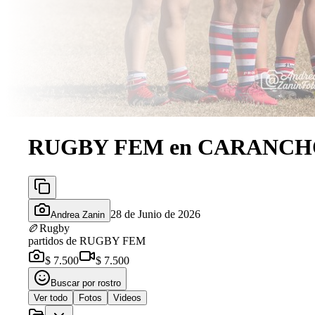
RUGBY FEM en CARANCH
28 de Junio de 2026
Andrea Zanin
🏉
Rugby
partidos de RUGBY FEM
$ 7.500
$ 7.500
Buscar por rostro
Ver todo
Fotos
Videos