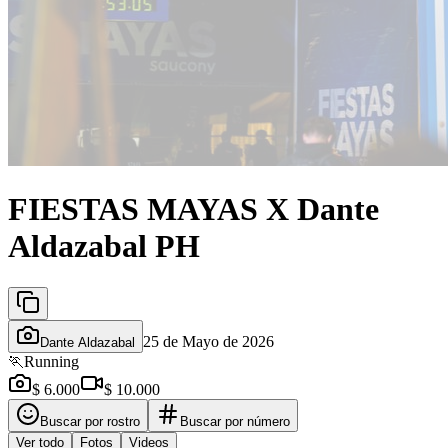
FIESTAS MAYAS X Dante
Aldazabal PH
25 de Mayo de 2026
Dante Aldazabal
🏃
Running
$ 6.000
$ 10.000
Buscar por rostro
Buscar por número
Ver todo
Fotos
Videos