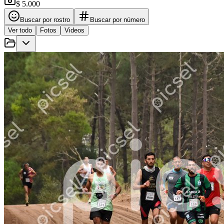
$ 5.000
Buscar por rostro
Buscar por número
Ver todo
Fotos
Videos