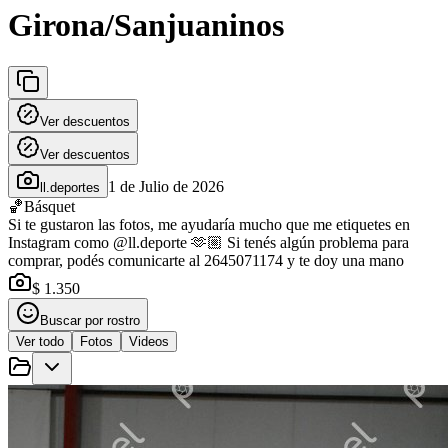
Girona/Sanjuaninos
Ver descuentos
Ver descuentos
1 de Julio de 2026
ll.deportes
🏀
Básquet
Si te gustaron las fotos, me ayudaría mucho que me etiquetes en
Instagram como @ll.deporte 🫶🏼 Si tenés algún problema para
comprar, podés comunicarte al 2645071174 y te doy una mano
$ 1.350
Buscar por rostro
Ver todo
Fotos
Videos